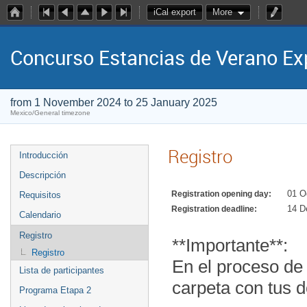
iCal export
More
Concurso Estancias de Verano E
from 1 November 2024 to 25 January 2025
Mexico/General timezone
Registro
Introducción
Descripción
01 O
Registration opening day:
Requisitos
14 D
Registration deadline:
Calendario
Registro
**Importante**: 

Registro
En el proceso de 
Lista de participantes
carpeta con tus d
Programa Etapa 2