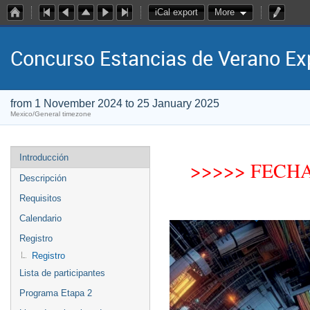
iCal export
More
Concurso Estancias de Verano E
from 1 November 2024 to 25 January 2025
Mexico/General timezone
Introducción
>>>>> FECHA 
Descripción
Requisitos
Calendario
Registro
Registro
Lista de participantes
Programa Etapa 2