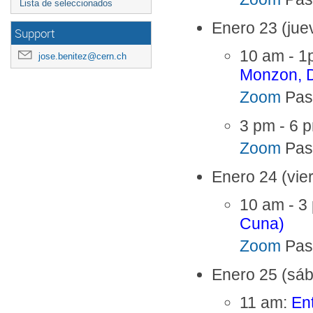
Lista de seleccionados
Enero 23 (jue
Support
10 am - 
jose.benitez@cern.ch
Monzon, D
Zoom
Pas
3 pm - 6 
Zoom
Pas
Enero 24 (vie
10 am - 3
Cuna)
Zoom
Pas
Enero 25 (sáb
11 am:
En