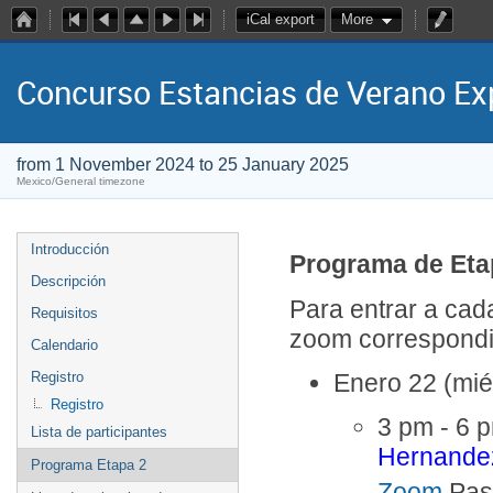
iCal export
More
Concurso Estancias de Verano E
from 1 November 2024 to 25 January 2025
Mexico/General timezone
Introducción
Programa de Eta
Descripción
Para entrar a ca
Requisitos
zoom correspond
Calendario
Registro
Enero 22 (mié
Registro
3 pm - 6 
Lista de participantes
Hernandez
Programa Etapa 2
Zoom
Pas