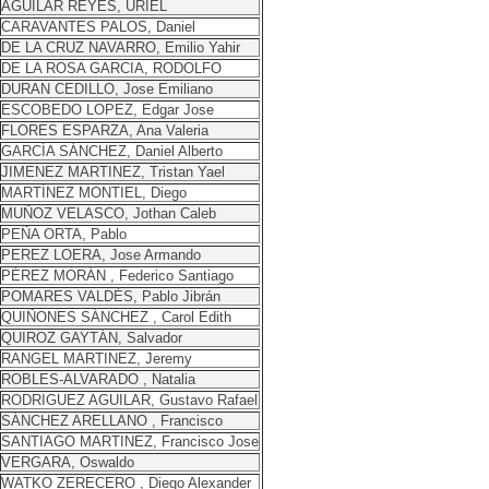
AGUILAR REYES, URIEL
CARAVANTES PALOS, Daniel
DE LA CRUZ NAVARRO, Emilio Yahir
DE LA ROSA GARCIA, RODOLFO
DURAN CEDILLO, Jose Emiliano
ESCOBEDO LOPEZ, Edgar Jose
FLORES ESPARZA, Ana Valeria
GARCÍA SÁNCHEZ, Daniel Alberto
JIMENEZ MARTINEZ, Tristan Yael
MARTÍNEZ MONTIEL, Diego
MUÑOZ VELASCO, Jothan Caleb
PEÑA ORTA, Pablo
PEREZ LOERA, Jose Armando
PÉREZ MORÁN , Federico Santiago
POMARES VALDÉS, Pablo Jibrán
QUIÑONES SÁNCHEZ , Carol Edith
QUIROZ GAYTÁN, Salvador
RANGEL MARTINEZ, Jeremy
ROBLES-ALVARADO , Natalia
RODRIGUEZ AGUILAR, Gustavo Rafael
SÁNCHEZ ARELLANO , Francisco
SANTIAGO MARTINEZ, Francisco Jose
VERGARA, Oswaldo
WATKO ZERECERO , Diego Alexander