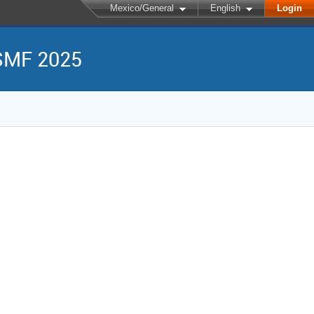
Mexico/General
English
Login
-SMF 2025