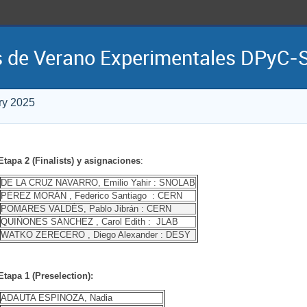
s de Verano Experimentales DPyC
ry 2025
Etapa 2 (Finalists) y asignaciones
:
DE LA CRUZ NAVARRO, Emilio Yahir : SNOLAB
PÉREZ MORÁN , Federico Santiago : CERN
POMARES VALDÉS, Pablo Jibrán : CERN
QUIÑONES SÁNCHEZ , Carol Edith : JLAB
WATKO ZERECERO , Diego Alexander : DESY
Etapa 1 (Preselection):
ADAUTA ESPINOZA, Nadia