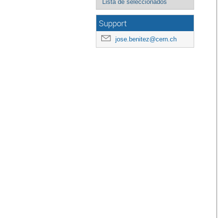
Lista de seleccionados
Support
jose.benitez@cern.ch