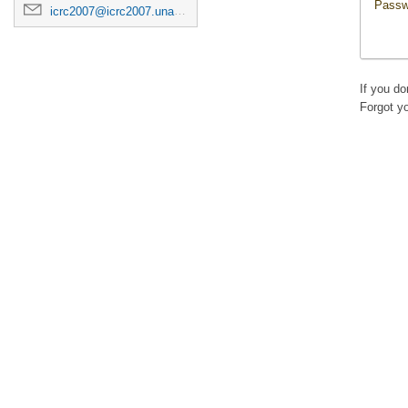
Passw
icrc2007@icrc2007.unam.mx
If you d
Forgot y