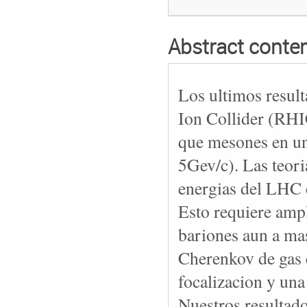
Abstract conte
Los ultimos result
Ion Collider (RHI
que mesones en un
5Gev/c). Las teori
energias del LHC 
Esto requiere ampl
bariones aun a mas
Cherenkov de gas c
focalizacion y una
Nuestros resultado