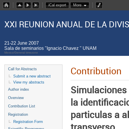
iCal export
More
XXI REUNION ANUAL DE LA DIV
21-22 June 2007
Sala de seminarios "Ignacio Chavez " UNAM
Mexico/General timezone
Contribution
Call for Abstracts
Submit a new abstract
View my abstracts
Simulaciones 
Author index
Overview
la identificac
Contribution List
particulas a 
Registration
Registration Form
transverso
Scientific Programme