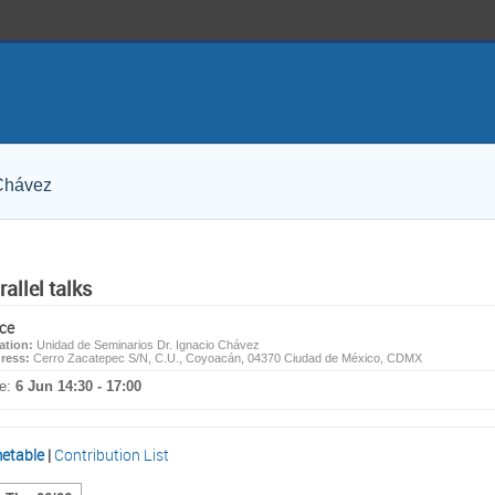
 Chávez
rallel talks
ce
ation:
Unidad de Seminarios Dr. Ignacio Chávez
ress:
Cerro Zacatepec S/N, C.U., Coyoacán, 04370 Ciudad de México, CDMX
e:
6 Jun 14:30 - 17:00
etable
|
Contribution List