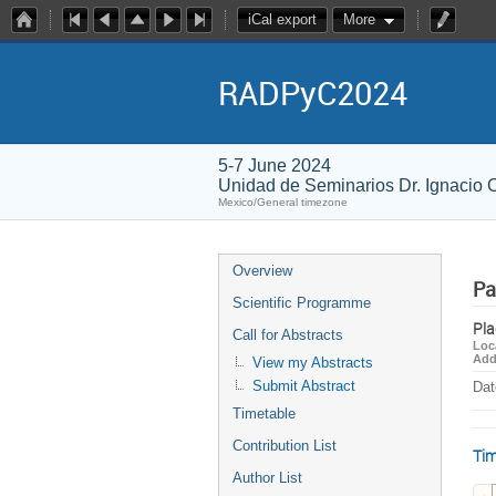
iCal export
More
RADPyC2024
5-7 June 2024
Unidad de Seminarios Dr. Ignacio
Mexico/General timezone
Overview
Pa
Scientific Programme
Pla
Call for Abstracts
Loc
Add
View my Abstracts
Submit Abstract
Dat
Timetable
Contribution List
Tim
Author List