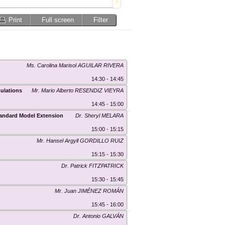
Print
Full screen
Filter
Ms. Carolina Marisol AGUILAR RIVERA
14:30 - 14:45
ulations
Mr. Mario Alberto RESENDIZ VIEYRA
14:45 - 15:00
tandard Model Extension
Dr. Sheryl MELARA
15:00 - 15:15
Mr. Hansel Argyll GORDILLO RUIZ
15:15 - 15:30
Dr. Patrick FITZPATRICK
15:30 - 15:45
Mr. Juan JIMÉNEZ ROMÁN
15:45 - 16:00
Dr. Antonio GALVÁN