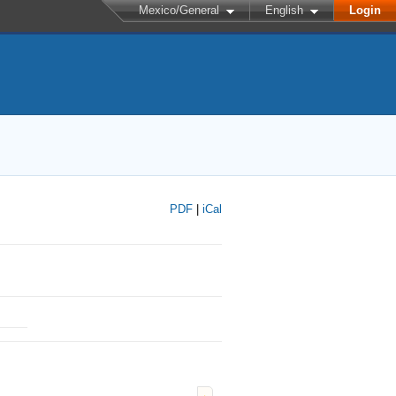
Mexico/General
English
Login
PDF
|
iCal