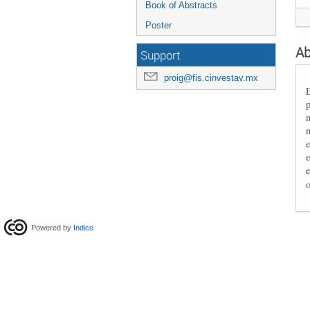
Book of Abstracts
Poster
Ab
Support
proig@fis.cinvestav.mx
n
e
Powered by
Indico