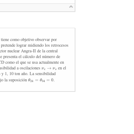
tiene como objetivo observar por
 pretende lograr midiendo los retrocesos
ctor nuclear Angra-II de la central
e presenta el cálculo del número de
CD como el que se usa actualmente en
→
nsibilidad a oscilaciones
ν
ν
en el
e
s
 y 1, 10 ton año. La sensibilidad
=
=
0
ajo la suposición
θ
θ
.
24
34