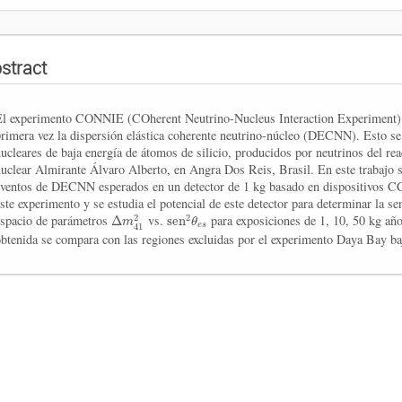
stract
El experimento CONNIE (COherent Neutrino-Nucleus Interaction Experiment) 
primera vez la dispersión elástica coherente neutrino-núcleo (DECNN). Esto se
ucleares de baja energía de átomos de silicio, producidos por neutrinos del rea
nuclear Almirante Álvaro Alberto, en Angra Dos Reis, Brasil. En este trabajo s
eventos de DECNN esperados en un detector de 1 kg basado en dispositivos C
ste experimento y se estudia el potencial de este detector para determinar la se
2
2
Δ
s
e
n
espacio de parámetros
m
vs.
θ
para exposiciones de 1, 10, 50 kg año
e
s
41
obtenida se compara con las regiones excluidas por el experimento Daya Bay b