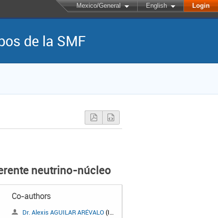
Mexico/General
English
Login
mpos de la SMF
oherente neutrino-núcleo
Co-authors
Dr. Alexis AGUILAR ARÉVALO
(ICN-UNAM)