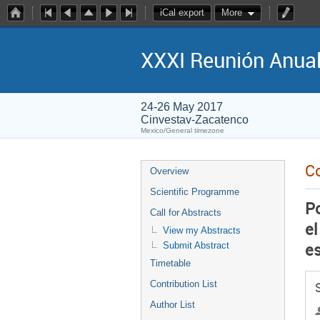
iCal export
More
XXXI Reunión Anual
24-26 May 2017
Cinvestav-Zacatenco
Mexico/General timezone
Co
Overview
Scientific Programme
Po
Call for Abstracts
el
View my Abstracts
es
Submit Abstract
Timetable
Contribution List
Author List