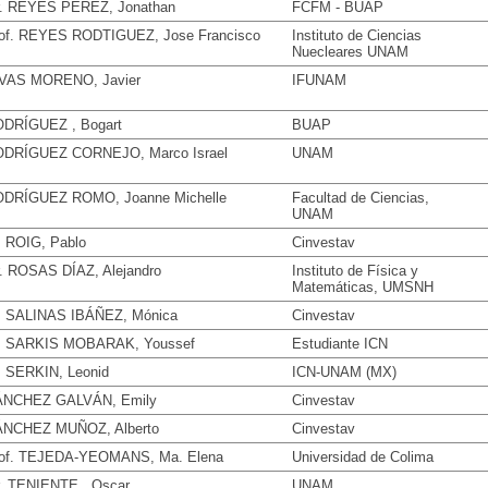
. REYES PÉREZ, Jonathan
FCFM - BUAP
of. REYES RODTIGUEZ, Jose Francisco
Instituto de Ciencias
Nuecleares UNAM
VAS MORENO, Javier
IFUNAM
DRÍGUEZ , Bogart
BUAP
DRÍGUEZ CORNEJO, Marco Israel
UNAM
DRÍGUEZ ROMO, Joanne Michelle
Facultad de Ciencias,
UNAM
. ROIG, Pablo
Cinvestav
. ROSAS DÍAZ, Alejandro
Instituto de Física y
Matemáticas, UMSNH
. SALINAS IBÁÑEZ, Mónica
Cinvestav
. SARKIS MOBARAK, Youssef
Estudiante ICN
. SERKIN, Leonid
ICN-UNAM (MX)
ÁNCHEZ GALVÁN, Emily
Cinvestav
NCHEZ MUÑOZ, Alberto
Cinvestav
of. TEJEDA-YEOMANS, Ma. Elena
Universidad de Colima
. TENIENTE , Oscar
UNAM