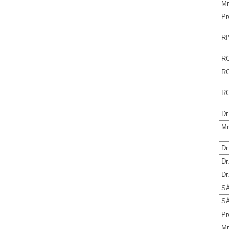
Mr
Pr
RI
RO
RO
RO
Dr
Mr
Dr
Dr
Dr
S
SÁ
Pr
Mr