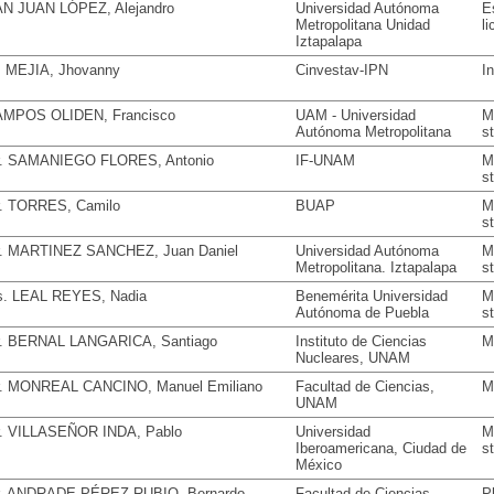
N JUAN LÓPEZ, Alejandro
Universidad Autónoma
E
Metropolitana Unidad
li
Iztapalapa
. MEJIA, Jhovanny
Cinvestav-IPN
I
MPOS OLIDEN, Francisco
UAM - Universidad
M
Autónoma Metropolitana
s
. SAMANIEGO FLORES, Antonio
IF-UNAM
M
s
. TORRES, Camilo
BUAP
M
s
. MARTINEZ SANCHEZ, Juan Daniel
Universidad Autónoma
M
Metropolitana. Iztapalapa
s
. LEAL REYES, Nadia
Benemérita Universidad
M
Autónoma de Puebla
s
. BERNAL LANGARICA, Santiago
Instituto de Ciencias
M
Nucleares, UNAM
. MONREAL CANCINO, Manuel Emiliano
Facultad de Ciencias,
M
UNAM
. VILLASEÑOR INDA, Pablo
Universidad
M
Iberoamericana, Ciudad de
s
México
. ANDRADE PÉREZ RUBIO, Bernardo
Facultad de Ciencias
P