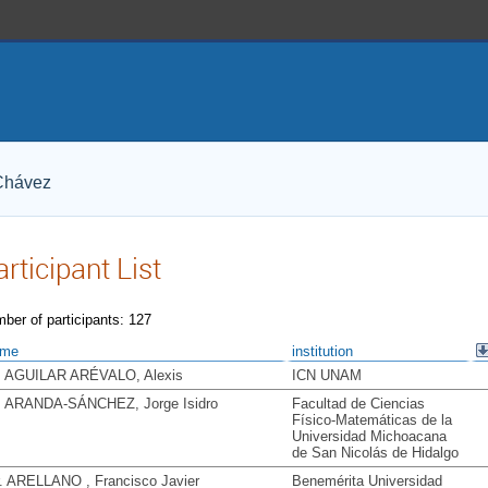
 Chávez
articipant List
ber of participants: 127
ame
institution
. AGUILAR ARÉVALO, Alexis
ICN UNAM
. ARANDA-SÁNCHEZ, Jorge Isidro
Facultad de Ciencias
Físico-Matemáticas de la
Universidad Michoacana
de San Nicolás de Hidalgo
. ARELLANO , Francisco Javier
Benemérita Universidad