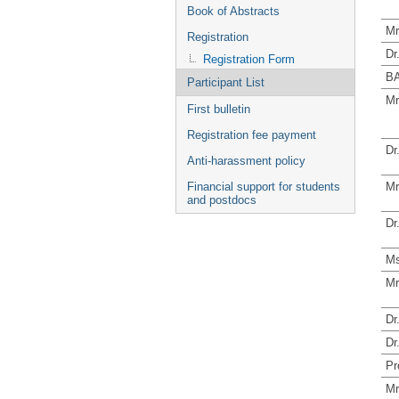
Book of Abstracts
M
Registration
Dr
Registration Form
B
Participant List
Mr
First bulletin
Registration fee payment
Dr
Anti-harassment policy
Mr
Financial support for students
and postdocs
Dr
Ms
Mr
Dr
Dr
Pr
Mr