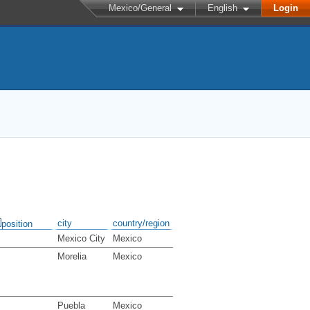
Mexico/General
English
Login
city
country/region
position
Mexico City
Mexico
Morelia
Mexico
Puebla
Mexico