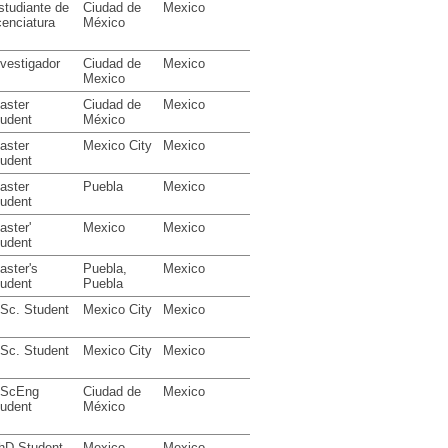
studiante de
Ciudad de
Mexico
cenciatura
México
nvestigador
Ciudad de
Mexico
Mexico
aster
Ciudad de
Mexico
tudent
México
aster
Mexico City
Mexico
tudent
aster
Puebla
Mexico
tudent
aster'
Mexico
Mexico
tudent
aster's
Puebla,
Mexico
tudent
Puebla
Sc. Student
Mexico City
Mexico
Sc. Student
Mexico City
Mexico
ScEng
Ciudad de
Mexico
tudent
México
hD Student
Mexico
Mexico