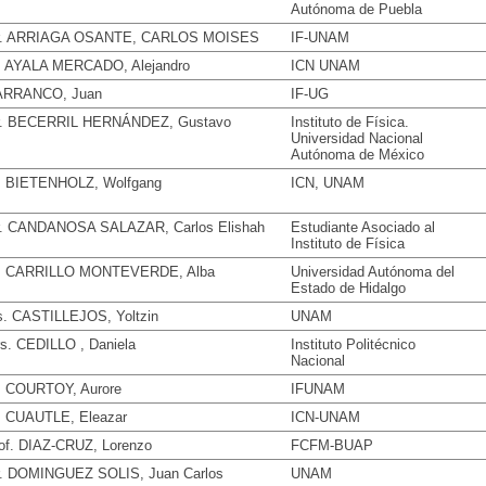
Autónoma de Puebla
r. ARRIAGA OSANTE, CARLOS MOISES
IF-UNAM
. AYALA MERCADO, Alejandro
ICN UNAM
ARRANCO, Juan
IF-UG
. BECERRIL HERNÁNDEZ, Gustavo
Instituto de Física.
Universidad Nacional
Autónoma de México
. BIETENHOLZ, Wolfgang
ICN, UNAM
. CANDANOSA SALAZAR, Carlos Elishah
Estudiante Asociado al
Instituto de Física
. CARRILLO MONTEVERDE, Alba
Universidad Autónoma del
Estado de Hidalgo
. CASTILLEJOS, Yoltzin
UNAM
s. CEDILLO , Daniela
Instituto Politécnico
Nacional
. COURTOY, Aurore
IFUNAM
. CUAUTLE, Eleazar
ICN-UNAM
of. DIAZ-CRUZ, Lorenzo
FCFM-BUAP
. DOMINGUEZ SOLIS, Juan Carlos
UNAM