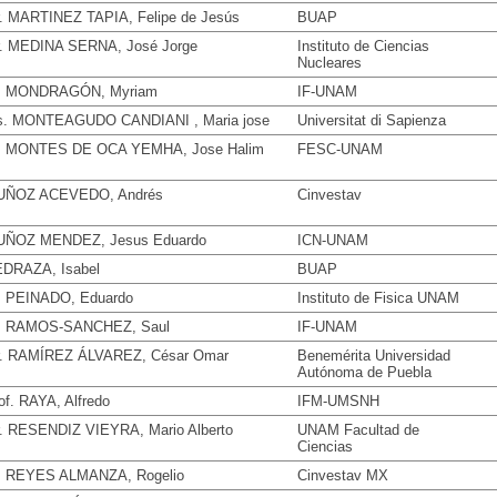
. MARTINEZ TAPIA, Felipe de Jesús
BUAP
. MEDINA SERNA, José Jorge
Instituto de Ciencias
Nucleares
. MONDRAGÓN, Myriam
IF-UNAM
. MONTEAGUDO CANDIANI , Maria jose
Universitat di Sapienza
. MONTES DE OCA YEMHA, Jose Halim
FESC-UNAM
UÑOZ ACEVEDO, Andrés
Cinvestav
ÑOZ MENDEZ, Jesus Eduardo
ICN-UNAM
DRAZA, Isabel
BUAP
. PEINADO, Eduardo
Instituto de Fisica UNAM
. RAMOS-SANCHEZ, Saul
IF-UNAM
. RAMÍREZ ÁLVAREZ, César Omar
Benemérita Universidad
Autónoma de Puebla
of. RAYA, Alfredo
IFM-UMSNH
. RESENDIZ VIEYRA, Mario Alberto
UNAM Facultad de
Ciencias
. REYES ALMANZA, Rogelio
Cinvestav MX