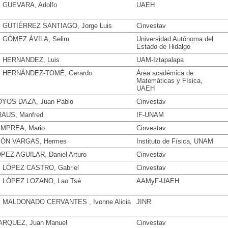
. GUEVARA, Adolfo
UAEH
. GUTIÉRREZ SANTIAGO, Jorge Luis
Cinvestav
. GÓMEZ ÁVILA, Selim
Universidad Autónoma del
Estado de Hidalgo
. HERNANDEZ, Luis
UAM-Iztapalapa
. HERNÁNDEZ-TOMÉ, Gerardo
Área académica de
Matemáticas y Física,
UAEH
YOS DAZA, Juan Pablo
Cinvestav
AUS, Manfred
IF-UNAM
MPREA, Mario
Cinvestav
EÓN VARGAS, Hermes
Instituto de Física, UNAM
PEZ AGUILAR, Daniel Arturo
Cinvestav
. LÓPEZ CASTRO, Gabriel
Cinvestav
. LÓPEZ LOZANO, Lao Tsé
AAMyF-UAEH
. MALDONADO CERVANTES , Ivonne Alicia
JINR
RQUEZ, Juan Manuel
Cinvestav