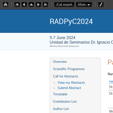
iCal export
More
RADPyC2024
5-7 June 2024
Unidad de Seminarios Dr. Ignacio
Mexico/General timezone
P
Overview
Scientific Programme
Num
Call for Abstracts
n
View my Abstracts
Dr
Submit Abstract
Dr
Timetable
Contribution List
Author List
Mr