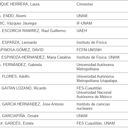
UQUE HERRERA, Laura
Cinvestav
. ENDO, Akemi
UNAM
IC, Vázquez Jáuregui
IF-UNAM
. ESCORCIA RAMIREZ, Raul Guillermo
UAEH
. ESPARZA, Leonardo
Instituto de Física
SPINOSA-GÓMEZ, DAVID
FCFM-UMSNH
. ESPINOZA-HERNANDEZ, Maria Catalina
Instituto de Fisica, UNAM.
. FERNÁNDEZ, Gabriela
Universidad Autónoma
Metropolitana
. FLORES, Adolfo
Universidad Autónoma
Metropolitana Iztapalapa
. GAITAN LOZANO, Ricardo
FES-Cuautitlán
Universidad Nacional
Autónoma de México
. GARCIA HERNANDEZ, Jose Antonio
Instituto de ciencias
nucleares
. GARCIAPIÑA, Omahr
UNAM
of. GARCÉS, Estela
FES Cuautitlán, UNAM