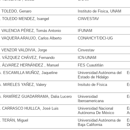
. TOLEDO, Genaro
Instituto de Fisica, UNAM
. TOLEDO MENDEZ, Isangel
CINVESTAV
. VALENCIA PÉREZ, Tomás Antonio
IFUNAM
. VAQUERA ARAUJO, Carlos Alberto
CONAHCYT/DCI-UG
. VENZOR VALDIVIA, Jorge
Cinvestav
. VÁZQUEZ CHÁVEZ, Fernando
ICN-UNAM
. ÁLVAREZ HERNÁNDEZ , Manuel
FES Cuautitlán
. ESCAMILLA MUÑOZ, Jaqueline
Universidad Autónoma del
E
Estado de Hidalgo
. MIRELES YAÑEZ, Valery
Insituto de Física
E
. RAMÍREZ GUADARRAMA, Dalia Lucero
Universidad
E
Iberoamericana
. CARRASCO HUILLCA, José Luis
Universidad Nacional
E
Autónoma De México
A
. TERÁN, Miguel
Universidad Autónoma de
E
Baja California
D