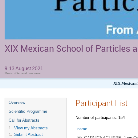
XIX Mexican School of Particles a
9-13 August 2021
Mexico/General timezone
XIX Mexican S
Participant List
Overview
Scientific Programme
Number of participants: 154
Call for Abstracts
View my Abstracts
name
Submit Abstract
Mr. GARNICA AGUIRRE, Juan Ca