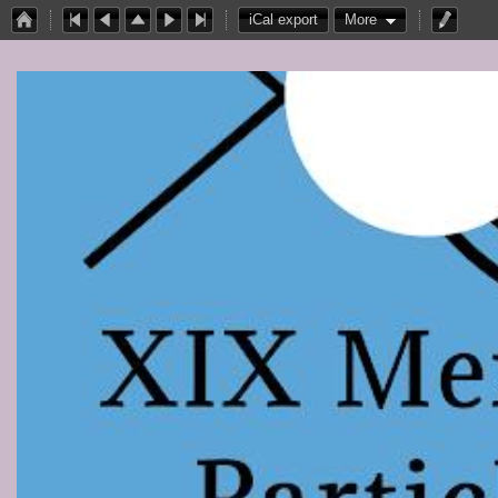
iCal export
More