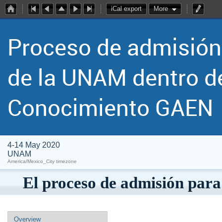
iCal export
More
Proceso de admisión 
de la UNAM dentro d
Conocimiento GAEN
4-14 May 2020
UNAM
America/Mexico_City timezone
El proceso de admisión para 
Overview