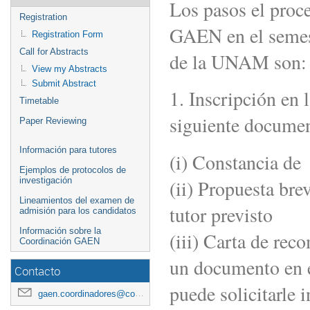
Los pasos el proc
Registration
GAEN en el semest
Registration Form
Call for Abstracts
de la UNAM son:
View my Abstracts
Submit Abstract
1. Inscripción en
Timetable
siguiente documen
Paper Reviewing
Información para tutores
(i) Constancia de
Ejemplos de protocolos de
(ii) Propuesta bre
investigación
Lineamientos del examen de
tutor previsto
admisión para los candidatos
Información sobre la
(iii) Carta de re
Coordinación GAEN
un documento en e
Contacto
puede solicitarle 
gaen.coordinadores@correo.nucleares.unam.mx