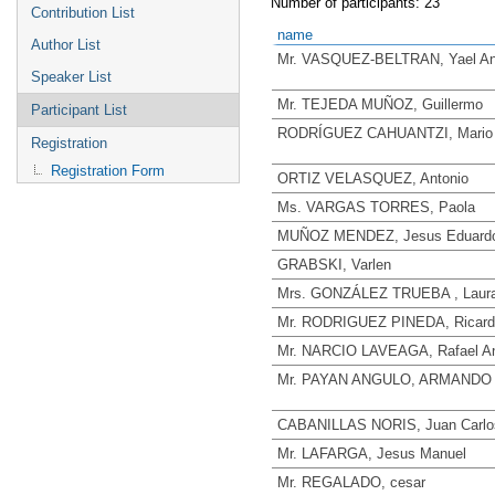
Number of participants: 23
Contribution List
name
Author List
Mr. VASQUEZ-BELTRAN, Yael An
Speaker List
Mr. TEJEDA MUÑOZ, Guillermo
Participant List
RODRÍGUEZ CAHUANTZI, Mario
Registration
Registration Form
ORTIZ VELASQUEZ, Antonio
Ms. VARGAS TORRES, Paola
MUÑOZ MENDEZ, Jesus Eduard
GRABSKI, Varlen
Mrs. GONZÁLEZ TRUEBA , Laura
Mr. RODRIGUEZ PINEDA, Ricard
Mr. NARCIO LAVEAGA, Rafael A
Mr. PAYAN ANGULO, ARMANDO
CABANILLAS NORIS, Juan Carlo
Mr. LAFARGA, Jesus Manuel
Mr. REGALADO, cesar