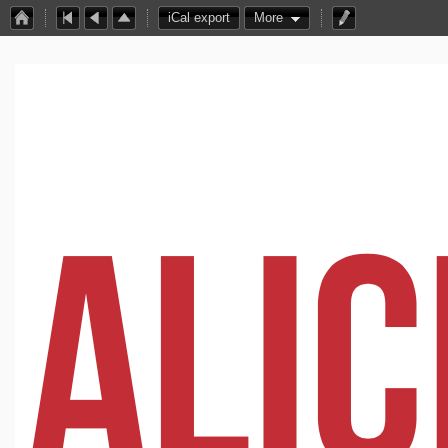
iCal export
More